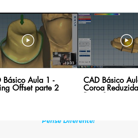
19:33
Básico Aula 1 -
CAD Básico Aul
ng Offset parte 2
Coroa Reduzida
Parte 1
Um convite para você que é louco, como eu.
Pense Diferente!