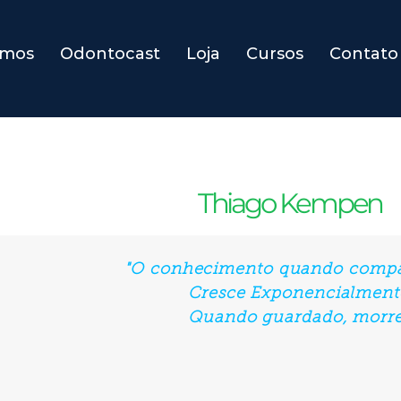
omos
Odontocast
Loja
Cursos
Contato
Thiago Kempen
"O conhecimento quando compa
Cresce Exponencialment
Quando guardado, morre