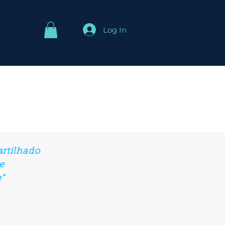
Log In
rtilhado
e
"