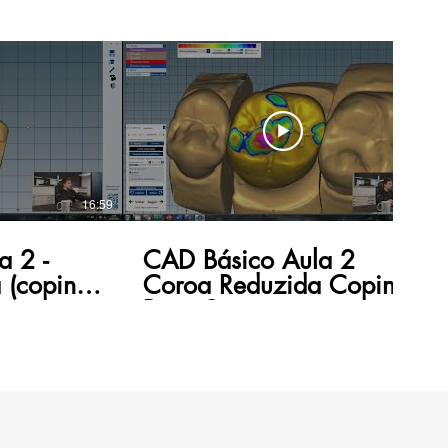
16:59
20:47
a 2 -
CAD Básico Aula 2
 (coping)
Coroa Reduzida Coping
Parte 2