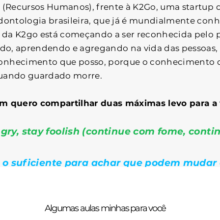
 (Recursos Humanos), frente à K2Go, uma startup
dontologia brasileira, que já é mundialmente con
o da K2go está começando a ser reconhecida pelo 
ndo, aprendendo e agregando na vida das pessoas
onhecimento que posso, porque o conhecimento 
quando guardado morre.
im quero compartilhar duas máximas levo para a 
gry, stay foolish (continue com fome, contin
s o suficiente para achar que podem mudar
fato o fazem”.
Ambas as frases são de Steve Jobs
Algumas aulas minhas para você