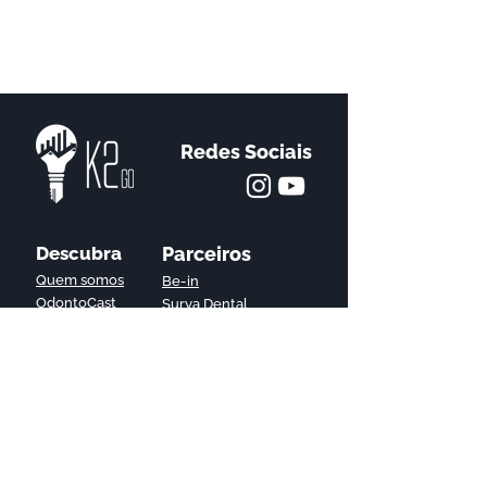
Redes Sociais
Descubra
Parceiros
Quem somos
Be-in
OdontoCast
Surya Dental
Loja
CursosParaTPD's
Política de Privacidade
Política de Cookies
Contatos